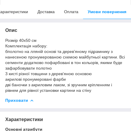
арактеристики
Доставка
Оплата
Умови повернення
Опис
Розмір 40x50 см
Комплектація набору:
бполотно на лляній основі та дерев'яному підрамнику з
нанесеною пронумерованою схемою майбутньої картини. Всі
сегменти додатково пофарбовані в тон кольорів, якими буде
зафарбовувати полотно
3 кисті різної товщини з дерев'яною основою
акрилові пронумеровані фарби
дві баночки з акриловим лаком, зі зручним кріпленням і
рівнем для рівної установки картини на стіну
Приховати
Характеристики
Основні атрибути