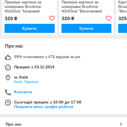
Преміум картина за
Преміум картина за
Карт
номерами Brushme
номерами Brushme
Bru
40x50см "Казковий
40x50см "Веселковий
"Вес
веселковий єдиноріг"
Марлі" PBS52225
BS5
320
320
325
₴
₴
PBS36214
Купити
Купити
Про нас
99% позитивних з 476 відгуків за рік
Працює з 23.11.2014
м. Київ
Київ, Україна
Контакти
Сьогодні працює з 10:00 до 17:00
Показати весь графік роботи
Про нас