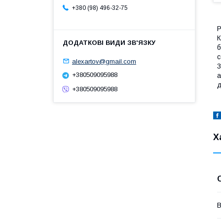
+380 (98) 496-32-75
Р
К
б
с
alexartov@gmail.com
3
+380509095988
а
д
+380509095988
Х
В