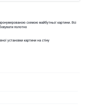
 пронумерованою схемою майбутньої картини. Всі
бовувати полотно
івної установки картини на стіну