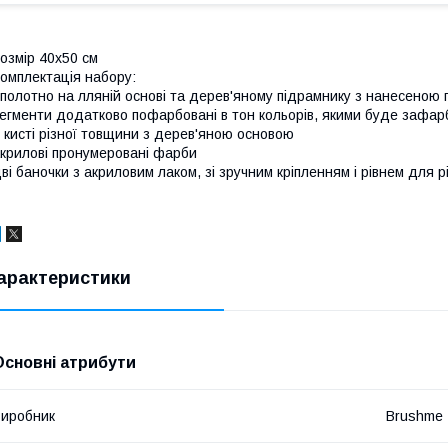
озмір 40x50 см
омплектація набору:
полотно на лляній основі та дерев'яному підрамнику з нанесеною
егменти додатково пофарбовані в тон кольорів, якими буде зафар
 кисті різної товщини з дерев'яною основою
крилові пронумеровані фарби
ві баночки з акриловим лаком, зі зручним кріпленням і рівнем для р
арактеристики
Основні атрибути
иробник
Brushme