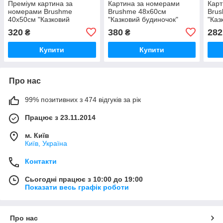
Преміум картина за
Картина за номерами
Карт
номерами Brushme
Brushme 48x60см
Bru
40x50см "Казковий
"Казковий будиночок"
"Каз
веселковий єдиноріг"
BS51613L
RBS
320
380
282
₴
₴
PBS36214
Купити
Купити
Про нас
99% позитивних з 474 відгуків за рік
Працює з 23.11.2014
м. Київ
Київ, Україна
Контакти
Сьогодні працює з 10:00 до 19:00
Показати весь графік роботи
Про нас