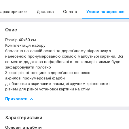
арактеристики
Доставка
Оплата
Умови повернення
Опис
Розмір 40x50 см
Комплектація набору:
бполотно на лляній основі та дерев'яному підрамнику з
нанесеною пронумерованою схемою майбутньої картини. Всі
сегменти додатково пофарбовані в тон кольорів, якими буде
зафарбовувати полотно
3 кисті різної товщини з дерев'яною основою
акрилові пронумеровані фарби
дві баночки з акриловим лаком, зі зручним кріпленням і
рівнем для рівної установки картини на стіну
Приховати
Характеристики
Основні атрибути