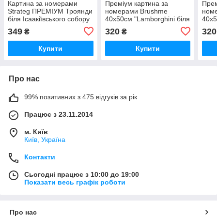
Картина за номерами
Преміум картина за
Прем
Strateg ПРЕМІУМ Троянди
номерами Brushme
ном
біля Ісаакіївського собору
40x50см "Lamborghini біля
40x5
з лаком розміром 40х50
замку" PBS28723
Крак
349
320
320
₴
₴
см (GS1241)
Купити
Купити
Про нас
99% позитивних з 475 відгуків за рік
Працює з 23.11.2014
м. Київ
Київ, Україна
Контакти
Сьогодні працює з 10:00 до 19:00
Показати весь графік роботи
Про нас