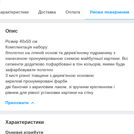
арактеристики
Доставка
Оплата
Умови повернення
Опис
Розмір 40x50 см
Комплектація набору:
бполотно на лляній основі та дерев'яному підрамнику з
нанесеною пронумерованою схемою майбутньої картини. Всі
сегменти додатково пофарбовані в тон кольорів, якими буде
зафарбовувати полотно
3 кисті різної товщини з дерев'яною основою
акрилові пронумеровані фарби
дві баночки з акриловим лаком, зі зручним кріпленням і
рівнем для рівної установки картини на стіну
Приховати
Характеристики
Основні атрибути