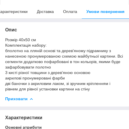
арактеристики
Доставка
Оплата
Умови повернення
Опис
Розмір 40x50 см
Комплектація набору:
бполотно на лляній основі та дерев'яному підрамнику з
нанесеною пронумерованою схемою майбутньої картини. Всі
сегменти додатково пофарбовані в тон кольорів, якими буде
зафарбовувати полотно
3 кисті різної товщини з дерев'яною основою
акрилові пронумеровані фарби
дві баночки з акриловим лаком, зі зручним кріпленням і
рівнем для рівної установки картини на стіну
Приховати
Характеристики
Основні атрибути