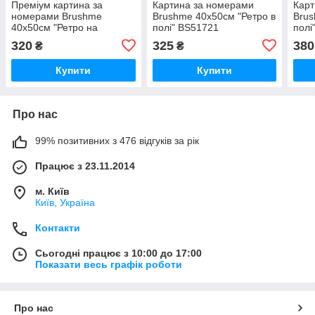
Преміум картина за
Картина за номерами
Карт
номерами Brushme
Brushme 40x50см "Ретро в
Brus
40x50см "Ретро на
полі" BS51721
полі
вулицях міста" PBS52497
320
325
380
₴
₴
Купити
Купити
Про нас
99% позитивних з 476 відгуків за рік
Працює з 23.11.2014
м. Київ
Київ, Україна
Контакти
Сьогодні працює з 10:00 до 17:00
Показати весь графік роботи
Про нас