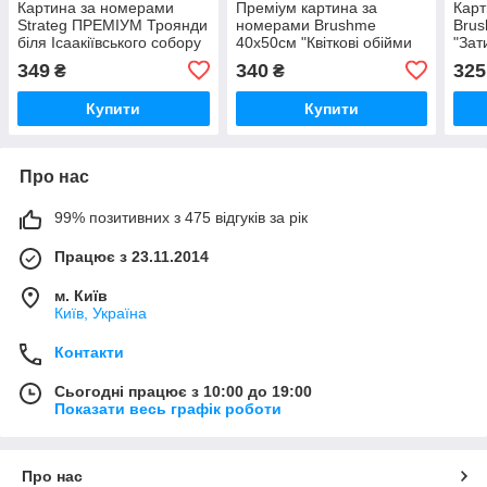
Картина за номерами
Преміум картина за
Карт
Strateg ПРЕМІУМ Троянди
номерами Brushme
Bru
біля Ісаакіївського собору
40x50см "Квіткові обійми
"Зат
з лаком розміром 40х50
©Alla Berezovska"
349
340
325
₴
₴
см (GS1241)
PBS53450
Купити
Купити
Про нас
99% позитивних з 475 відгуків за рік
Працює з 23.11.2014
м. Київ
Київ, Україна
Контакти
Сьогодні працює з 10:00 до 19:00
Показати весь графік роботи
Про нас