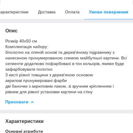
арактеристики
Доставка
Оплата
Умови повернення
Опис
Розмір 40x50 см
Комплектація набору:
бполотно на лляній основі та дерев'яному підрамнику з
нанесеною пронумерованою схемою майбутньої картини. Всі
сегменти додатково пофарбовані в тон кольорів, якими буде
зафарбовувати полотно
3 кисті різної товщини з дерев'яною основою
акрилові пронумеровані фарби
дві баночки з акриловим лаком, зі зручним кріпленням і
рівнем для рівної установки картини на стіну
Приховати
Характеристики
Основні атрибути