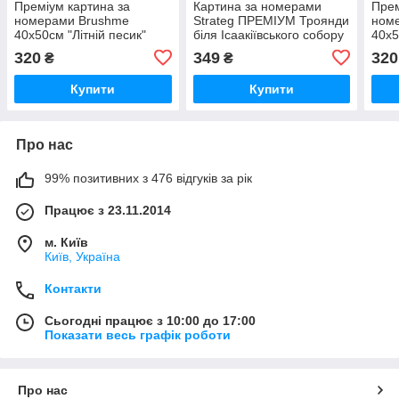
Преміум картина за
Картина за номерами
Прем
номерами Brushme
Strateg ПРЕМІУМ Троянди
ном
40x50см "Літній песик"
біля Ісаакіївського собору
40x5
PBS28854
з лаком розміром 40х50
улюб
320
349
320
₴
₴
см (GS1241)
PBS
Купити
Купити
Про нас
99% позитивних з 476 відгуків за рік
Працює з 23.11.2014
м. Київ
Київ, Україна
Контакти
Сьогодні працює з 10:00 до 17:00
Показати весь графік роботи
Про нас