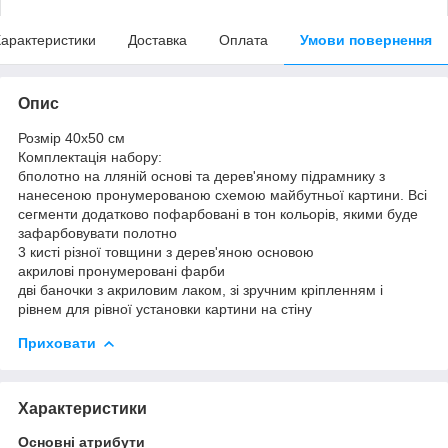
арактеристики
Доставка
Оплата
Умови повернення
Опис
Розмір 40x50 см
Комплектація набору:
бполотно на лляній основі та дерев'яному підрамнику з
нанесеною пронумерованою схемою майбутньої картини. Всі
сегменти додатково пофарбовані в тон кольорів, якими буде
зафарбовувати полотно
3 кисті різної товщини з дерев'яною основою
акрилові пронумеровані фарби
дві баночки з акриловим лаком, зі зручним кріпленням і
рівнем для рівної установки картини на стіну
Приховати
Характеристики
Основні атрибути