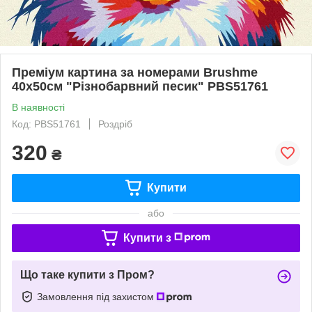
Преміум картина за номерами Brushme
40x50см "Різнобарвний песик" PBS51761
В наявності
Код: PBS51761
Роздріб
320
₴
Купити
або
Купити з
Що таке купити з Пром?
Замовлення під захистом