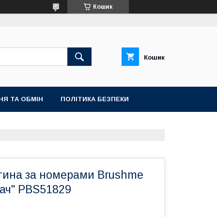
Кошик
Кошик
НЯ ТА ОБМІН
ПОЛІТИКА БЕЗПЕКИ
тина за номерами Brushme
гач" PBS51829