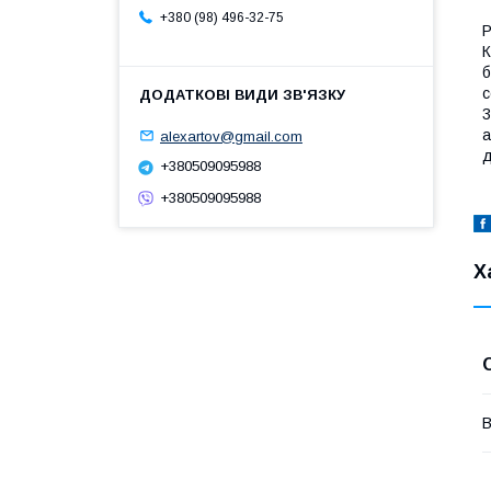
+380 (98) 496-32-75
Р
К
б
с
3
а
alexartov@gmail.com
д
+380509095988
+380509095988
Х
В