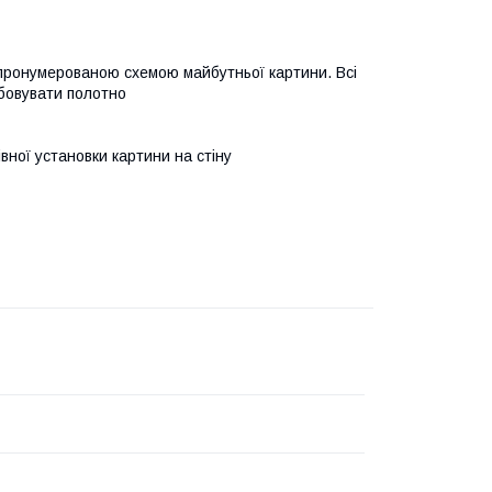
 пронумерованою схемою майбутньої картини. Всі
бовувати полотно
івної установки картини на стіну