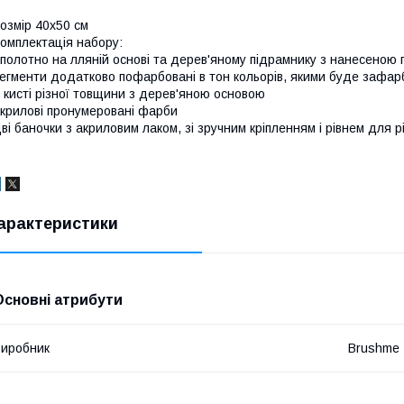
озмір 40x50 см
омплектація набору:
полотно на лляній основі та дерев'яному підрамнику з нанесеною
егменти додатково пофарбовані в тон кольорів, якими буде зафар
 кисті різної товщини з дерев'яною основою
крилові пронумеровані фарби
ві баночки з акриловим лаком, зі зручним кріпленням і рівнем для р
арактеристики
Основні атрибути
иробник
Brushme