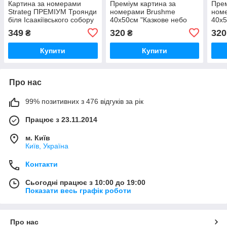
Картина за номерами
Преміум картина за
Прем
Strateg ПРЕМІУМ Троянди
номерами Brushme
ном
біля Ісаакіївського собору
40x50см "Казкове небо
40x5
з лаком розміром 40х50
Кракова" PBS54540
відд
349
320
320
₴
₴
см (GS1241)
Купити
Купити
Про нас
99% позитивних з 476 відгуків за рік
Працює з 23.11.2014
м. Київ
Київ, Україна
Контакти
Сьогодні працює з 10:00 до 19:00
Показати весь графік роботи
Про нас