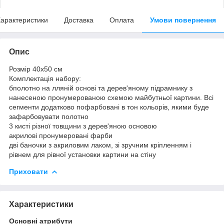
арактеристики
Доставка
Оплата
Умови повернення
Опис
Розмір 40x50 см
Комплектація набору:
бполотно на лляній основі та дерев'яному підрамнику з
нанесеною пронумерованою схемою майбутньої картини. Всі
сегменти додатково пофарбовані в тон кольорів, якими буде
зафарбовувати полотно
3 кисті різної товщини з дерев'яною основою
акрилові пронумеровані фарби
дві баночки з акриловим лаком, зі зручним кріпленням і
рівнем для рівної установки картини на стіну
Приховати
Характеристики
Основні атрибути