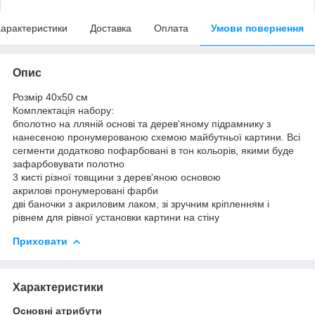
арактеристики
Доставка
Оплата
Умови повернення
Опис
Розмір 40x50 см
Комплектація набору:
бполотно на лляній основі та дерев'яному підрамнику з
нанесеною пронумерованою схемою майбутньої картини. Всі
сегменти додатково пофарбовані в тон кольорів, якими буде
зафарбовувати полотно
3 кисті різної товщини з дерев'яною основою
акрилові пронумеровані фарби
дві баночки з акриловим лаком, зі зручним кріпленням і
рівнем для рівної установки картини на стіну
Приховати
Характеристики
Основні атрибути