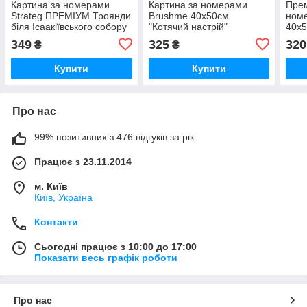
Картина за номерами
Картина за номерами
Прем
Strateg ПРЕМІУМ Троянди
Brushme 40x50см
ном
біля Ісаакіївського собору
"Котячий настрій"
40x5
з лаком розміром 40х50
BS52540
наст
349
325
320
₴
₴
см (GS1241)
Купити
Купити
Про нас
99% позитивних з 476 відгуків за рік
Працює з 23.11.2014
м. Київ
Київ, Україна
Контакти
Сьогодні працює з 10:00 до 17:00
Показати весь графік роботи
Про нас