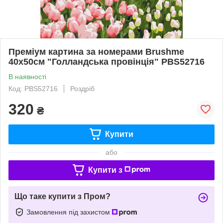
Преміум картина за номерами Brushme
40x50см "Голландська провінція" PBS52716
В наявності
Код: PBS52716
Роздріб
320
₴
Купити
або
Купити з
Що таке купити з Пром?
Замовлення під захистом