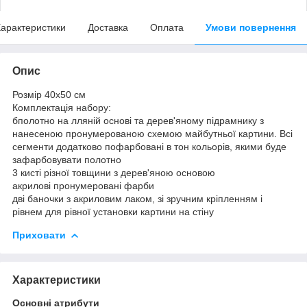
арактеристики
Доставка
Оплата
Умови повернення
Опис
Розмір 40x50 см
Комплектація набору:
бполотно на лляній основі та дерев'яному підрамнику з
нанесеною пронумерованою схемою майбутньої картини. Всі
сегменти додатково пофарбовані в тон кольорів, якими буде
зафарбовувати полотно
3 кисті різної товщини з дерев'яною основою
акрилові пронумеровані фарби
дві баночки з акриловим лаком, зі зручним кріпленням і
рівнем для рівної установки картини на стіну
Приховати
Характеристики
Основні атрибути