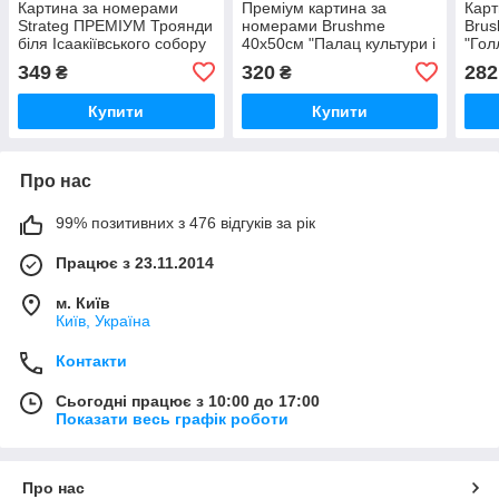
Картина за номерами
Преміум картина за
Карт
Strateg ПРЕМІУМ Троянди
номерами Brushme
Bru
біля Ісаакіївського собору
40x50см "Палац культури і
"Гол
з лаком розміром 40х50
науки у Варшаві"
RBS
349
320
282
₴
₴
см (GS1241)
PBS54534
Купити
Купити
Про нас
99% позитивних з 476 відгуків за рік
Працює з 23.11.2014
м. Київ
Київ, Україна
Контакти
Сьогодні працює з 10:00 до 17:00
Показати весь графік роботи
Про нас