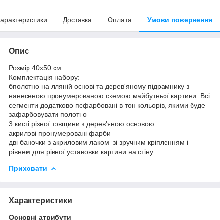
арактеристики
Доставка
Оплата
Умови повернення
Опис
Розмір 40x50 см
Комплектація набору:
бполотно на лляній основі та дерев'яному підрамнику з
нанесеною пронумерованою схемою майбутньої картини. Всі
сегменти додатково пофарбовані в тон кольорів, якими буде
зафарбовувати полотно
3 кисті різної товщини з дерев'яною основою
акрилові пронумеровані фарби
дві баночки з акриловим лаком, зі зручним кріпленням і
рівнем для рівної установки картини на стіну
Приховати
Характеристики
Основні атрибути