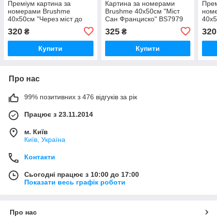
Преміум картина за
Картина за номерами
Прем
номерами Brushme
Brushme 40x50см "Міст
ном
40x50см "Через міст до
Сан Франциско" BS7979
40x5
мрії" PBS52276
Сан
320
325
320
₴
₴
PBS
Купити
Купити
Про нас
99% позитивних з 476 відгуків за рік
Працює з 23.11.2014
м. Київ
Київ, Україна
Контакти
Сьогодні працює з 10:00 до 17:00
Показати весь графік роботи
Про нас