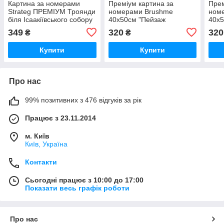
Картина за номерами
Преміум картина за
Прем
Strateg ПРЕМІУМ Троянди
номерами Brushme
ном
біля Ісаакіївського собору
40x50см "Пейзаж
40x5
з лаком розміром 40х50
Санторіні" PBS51589
PBS
349
320
320
₴
₴
см (GS1241)
Купити
Купити
Про нас
99% позитивних з 476 відгуків за рік
Працює з 23.11.2014
м. Київ
Київ, Україна
Контакти
Сьогодні працює з 10:00 до 17:00
Показати весь графік роботи
Про нас