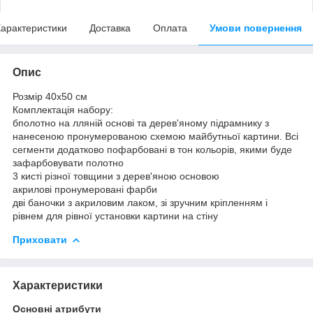
арактеристики
Доставка
Оплата
Умови повернення
Опис
Розмір 40x50 см
Комплектація набору:
бполотно на лляній основі та дерев'яному підрамнику з
нанесеною пронумерованою схемою майбутньої картини. Всі
сегменти додатково пофарбовані в тон кольорів, якими буде
зафарбовувати полотно
3 кисті різної товщини з дерев'яною основою
акрилові пронумеровані фарби
дві баночки з акриловим лаком, зі зручним кріпленням і
рівнем для рівної установки картини на стіну
Приховати
Характеристики
Основні атрибути