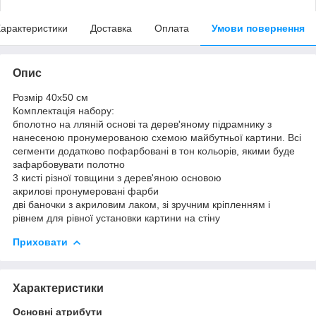
арактеристики
Доставка
Оплата
Умови повернення
Опис
Розмір 40x50 см
Комплектація набору:
бполотно на лляній основі та дерев'яному підрамнику з
нанесеною пронумерованою схемою майбутньої картини. Всі
сегменти додатково пофарбовані в тон кольорів, якими буде
зафарбовувати полотно
3 кисті різної товщини з дерев'яною основою
акрилові пронумеровані фарби
дві баночки з акриловим лаком, зі зручним кріпленням і
рівнем для рівної установки картини на стіну
Приховати
Характеристики
Основні атрибути