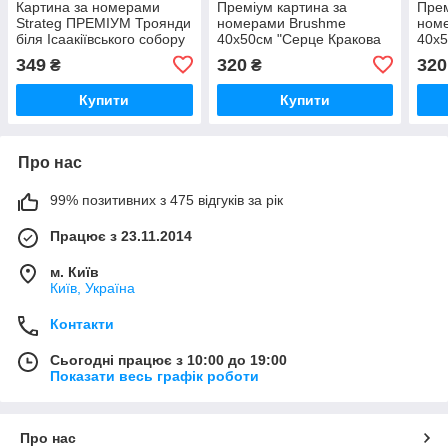
Картина за номерами
Преміум картина за
Прем
Strateg ПРЕМІУМ Троянди
номерами Brushme
ном
біля Ісаакіївського собору
40x50см "Серце Кракова
40x5
з лаком розміром 40х50
при заході сонця"
Крак
349
320
320
₴
₴
см (GS1241)
PBS54544
Купити
Купити
Про нас
99% позитивних з 475 відгуків за рік
Працює з 23.11.2014
м. Київ
Київ, Україна
Контакти
Сьогодні працює з 10:00 до 19:00
Показати весь графік роботи
Про нас