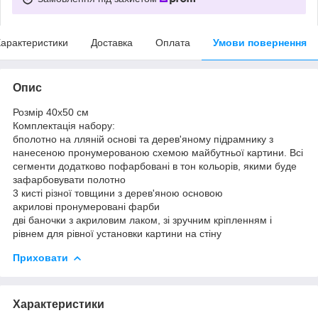
арактеристики
Доставка
Оплата
Умови повернення
Опис
Розмір 40x50 см
Комплектація набору:
бполотно на лляній основі та дерев'яному підрамнику з
нанесеною пронумерованою схемою майбутньої картини. Всі
сегменти додатково пофарбовані в тон кольорів, якими буде
зафарбовувати полотно
3 кисті різної товщини з дерев'яною основою
акрилові пронумеровані фарби
дві баночки з акриловим лаком, зі зручним кріпленням і
рівнем для рівної установки картини на стіну
Приховати
Характеристики