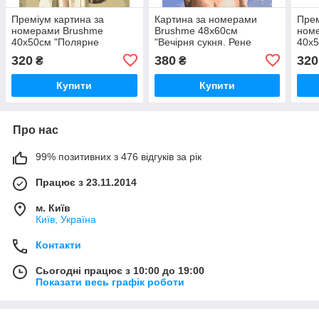
Преміум картина за
Картина за номерами
Прем
номерами Brushme
Brushme 48x60см
ном
40x50см "Полярне
"Вечірня сукня. Рене
40x5
світло.Рене Магрітт"
Магрітт" BS52408L
«Зак
320
380
320
₴
₴
PBS52380
Купити
Купити
Про нас
99% позитивних з 476 відгуків за рік
Працює з 23.11.2014
м. Київ
Київ, Україна
Контакти
Сьогодні працює з 10:00 до 19:00
Показати весь графік роботи