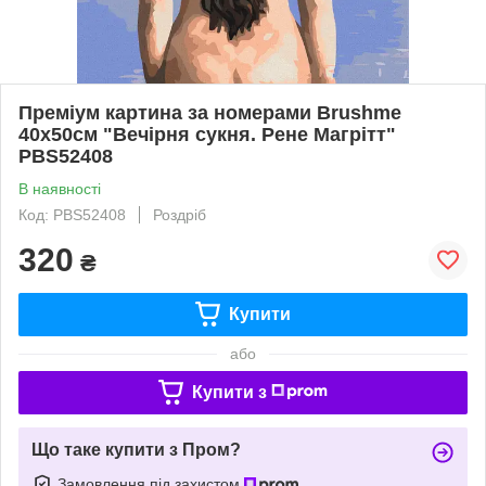
Преміум картина за номерами Brushme
40x50см "Вечірня сукня. Рене Магрітт"
PBS52408
В наявності
Код: PBS52408
Роздріб
320
₴
Купити
або
Купити з
Що таке купити з Пром?
Замовлення під захистом