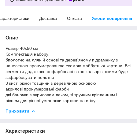
арактеристики
Доставка
Оплата
Умови повернення
Опис
Розмір 40x50 см
Комплектація набору:
бполотно на лляній основі та дерев'яному підрамнику з
нанесеною пронумерованою схемою майбутньої картини. Всі
сегменти додатково пофарбовані в тон кольорів, якими буде
зафарбовувати полотно
3 кисті різної товщини з дерев'яною основою
акрилові пронумеровані фарби
дві баночки з акриловим лаком, зі зручним кріпленням і
рівнем для рівної установки картини на стіну
Приховати
Характеристики