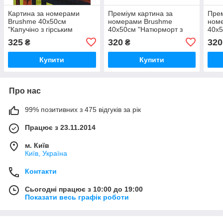
Картина за номерами
Преміум картина за
Прем
Brushme 40x50см
номерами Brushme
ном
"Капучіно з гірським
40x50см "Натюрморт з
40x5
присмаком" BS52596
піонами" PBS29775
PBS
325
320
320
₴
₴
Купити
Купити
Про нас
99% позитивних з 475 відгуків за рік
Працює з 23.11.2014
м. Київ
Київ, Україна
Контакти
Сьогодні працює з 10:00 до 19:00
Показати весь графік роботи