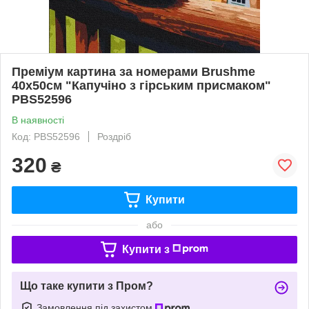
Преміум картина за номерами Brushme
40x50см "Капучіно з гірським присмаком"
PBS52596
В наявності
Код: PBS52596
Роздріб
320
₴
Купити
або
Купити з
Що таке купити з Пром?
Замовлення під захистом