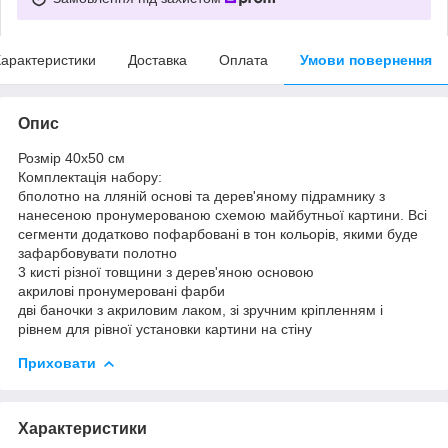
арактеристики
Доставка
Оплата
Умови повернення
Опис
Розмір 40x50 см
Комплектація набору:
бполотно на лляній основі та дерев'яному підрамнику з
нанесеною пронумерованою схемою майбутньої картини. Всі
сегменти додатково пофарбовані в тон кольорів, якими буде
зафарбовувати полотно
3 кисті різної товщини з дерев'яною основою
акрилові пронумеровані фарби
дві баночки з акриловим лаком, зі зручним кріпленням і
рівнем для рівної установки картини на стіну
Приховати
Характеристики