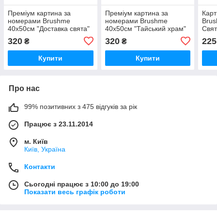
Преміум картина за
Преміум картина за
Карт
номерами Brushme
номерами Brushme
Brus
40x50см "Доставка свята"
40x50см "Тайський храм"
Свят
PBS52733
PBS3259
Бар
320
320
225
₴
₴
Купити
Купити
Про нас
99% позитивних з 475 відгуків за рік
Працює з 23.11.2014
м. Київ
Київ, Україна
Контакти
Сьогодні працює з 10:00 до 19:00
Показати весь графік роботи