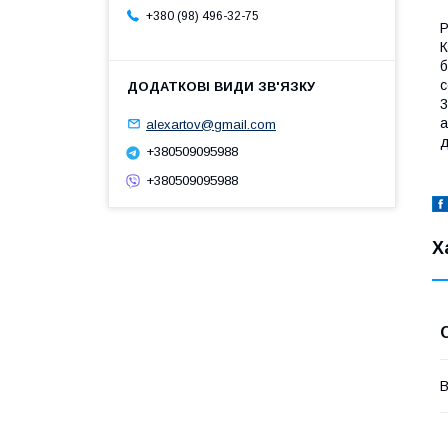
+380 (98) 496-32-75
Р
К
б
с
3
а
alexartov@gmail.com
д
+380509095988
+380509095988
Х
В