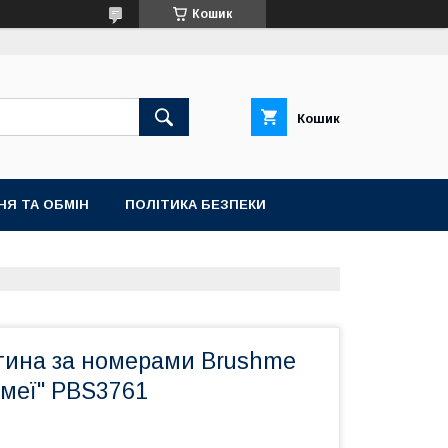
Кошик
Кошик
НЯ ТА ОБМІН
ПОЛІТИКА БЕЗПЕКИ
тина за номерами Brushme
смеї" PBS3761