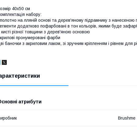
озмір 40x50 см
омплектація набору:
полотно на лляній основі та дерев'яному підрамнику з нанесеною
егменти додатково пофарбовані в тон кольорів, якими буде зафар
 кисті різної товщини з дерев'яною основою
крилові пронумеровані фарби
ві баночки з акриловим лаком, зі зручним кріпленням і рівнем для р
арактеристики
Основні атрибути
иробник
Brushme