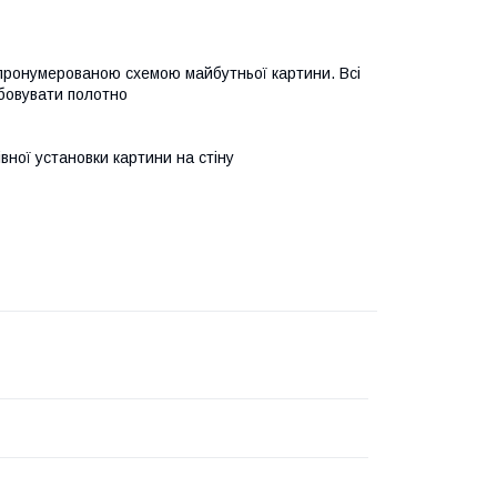
 пронумерованою схемою майбутньої картини. Всі
бовувати полотно
івної установки картини на стіну