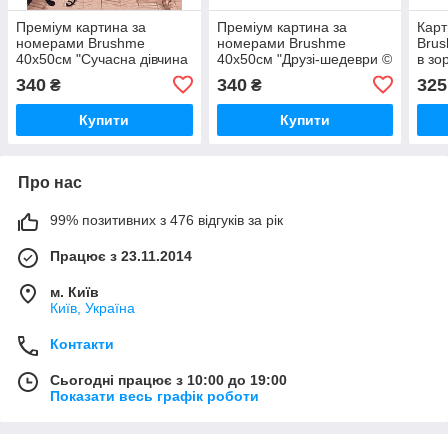
Преміум картина за
Преміум картина за
Карт
номерами Brushme
номерами Brushme
Brus
40x50см "Сучасна дівчина
40x50см "Друзі-шедеври ©
в зо
з перловою сережкою ©
Viktoriya Kovalenko"
Kova
340
340
325
₴
₴
Viktoriya Kovalenko"
PBS52761
PBS52762
Купити
Купити
Про нас
99% позитивних з 476 відгуків за рік
Працює з 23.11.2014
м. Київ
Київ, Україна
Контакти
Сьогодні працює з 10:00 до 19:00
Показати весь графік роботи