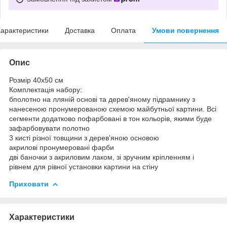
арактеристики
Доставка
Оплата
Умови повернення
Опис
Розмір 40x50 см
Комплектація набору:
бполотно на лляній основі та дерев'яному підрамнику з
нанесеною пронумерованою схемою майбутньої картини. Всі
сегменти додатково пофарбовані в тон кольорів, якими буде
зафарбовувати полотно
3 кисті різної товщини з дерев'яною основою
акрилові пронумеровані фарби
дві баночки з акриловим лаком, зі зручним кріпленням і
рівнем для рівної установки картини на стіну
Приховати
Характеристики