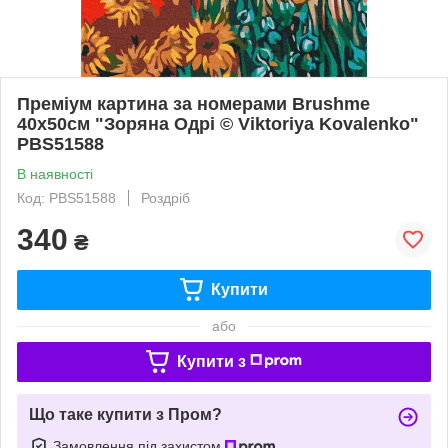
Преміум картина за номерами Brushme
40x50см "Зоряна Одрі © Viktoriya Kovalenko"
PBS51588
В наявності
Код: PBS51588
Роздріб
340
₴
Купити
або
Купити з
Що таке купити з Пром?
Замовлення під захистом