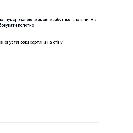
 пронумерованою схемою майбутньої картини. Всі
бовувати полотно
івної установки картини на стіну