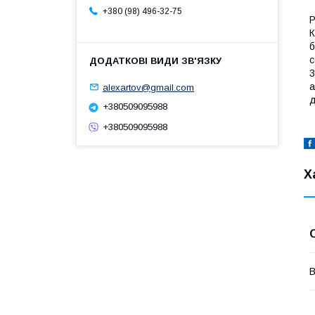
+380 (98) 496-32-75
Р
К
б
с
3
а
alexartov@gmail.com
д
+380509095988
+380509095988
Х
В