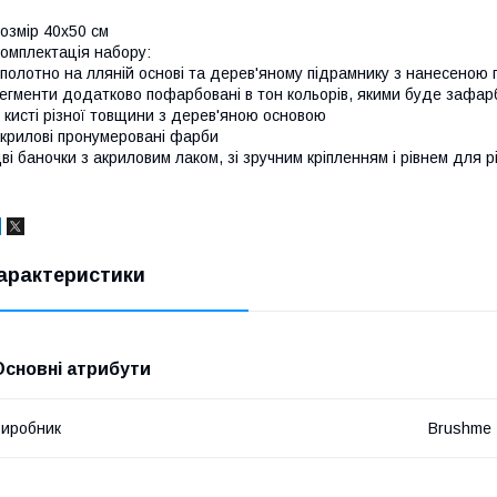
озмір 40x50 см
омплектація набору:
полотно на лляній основі та дерев'яному підрамнику з нанесеною
егменти додатково пофарбовані в тон кольорів, якими буде зафар
 кисті різної товщини з дерев'яною основою
крилові пронумеровані фарби
ві баночки з акриловим лаком, зі зручним кріпленням і рівнем для р
арактеристики
Основні атрибути
иробник
Brushme