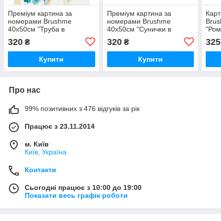
Преміум картина за
Преміум картина за
Карт
номерами Brushme
номерами Brushme
Bru
40x50см "Труба в
40x50см "Сунички в
"Ром
ромашках" PBS54044
ромашках" PBS52280
вікн
320
320
325
₴
₴
Купити
Купити
Про нас
99% позитивних з 476 відгуків за рік
Працює з 23.11.2014
м. Київ
Київ, Україна
Контакти
Сьогодні працює з 10:00 до 19:00
Показати весь графік роботи