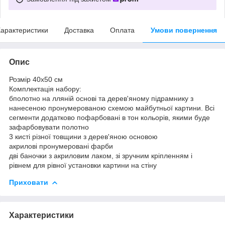
арактеристики
Доставка
Оплата
Умови повернення
Опис
Розмір 40x50 см
Комплектація набору:
бполотно на лляній основі та дерев'яному підрамнику з
нанесеною пронумерованою схемою майбутньої картини. Всі
сегменти додатково пофарбовані в тон кольорів, якими буде
зафарбовувати полотно
3 кисті різної товщини з дерев'яною основою
акрилові пронумеровані фарби
дві баночки з акриловим лаком, зі зручним кріпленням і
рівнем для рівної установки картини на стіну
Приховати
Характеристики