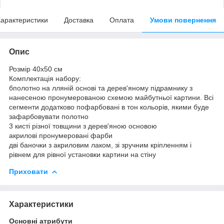
арактеристики
Доставка
Оплата
Умови повернення
Опис
Розмір 40x50 см
Комплектація набору:
бполотно на лляній основі та дерев'яному підрамнику з
нанесеною пронумерованою схемою майбутньої картини. Всі
сегменти додатково пофарбовані в тон кольорів, якими буде
зафарбовувати полотно
3 кисті різної товщини з дерев'яною основою
акрилові пронумеровані фарби
дві баночки з акриловим лаком, зі зручним кріпленням і
рівнем для рівної установки картини на стіну
Приховати
Характеристики
Основні атрибути