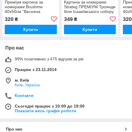
Преміум картина за
Картина за номерами
Прем
номерами Brushme
Strateg ПРЕМІУМ Троянди
ном
40x50см "Весняна
біля Ісаакіївського собору
40x5
Венеція" PBS51563
з лаком розміром 40х50
PBS
320
349
320
₴
₴
см (GS1241)
Купити
Купити
Про нас
99% позитивних з 475 відгуків за рік
Працює з 23.11.2014
м. Київ
Київ, Україна
Контакти
Сьогодні працює з 10:00 до 19:00
Показати весь графік роботи
Про нас