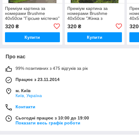
Преміум картина за
Преміум картина за
Прем
номерами Brushme
номерами Brushme
ном
40x50см "Гірське містечко"
40x50см "Жінка з
40x5
PBS52519
парасолькою. Клод Моне"
PBS
320
320
320
₴
₴
PBS6441
Купити
Купити
Про нас
99% позитивних з 475 відгуків за рік
Працює з 23.11.2014
м. Київ
Київ, Україна
Контакти
Сьогодні працює з 10:00 до 19:00
Показати весь графік роботи