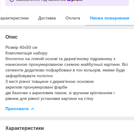
арактеристики
Доставка
Оплата
Умови повернення
Опис
Розмір 40x50 см
Комплектація набору:
бполотно на лляній основі та дерев'яному підрамнику з
нанесеною пронумерованою схемою майбутньої картини. Всі
сегменти додатково пофарбовані в тон кольорів, якими буде
зафарбовувати полотно
3 кисті різної товщини з дерев'яною основою
акрилові пронумеровані фарби
дві баночки з акриловим лаком, зі зручним кріпленням і
рівнем для рівної установки картини на стіну
Приховати
Характеристики