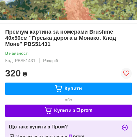
Преміум картина за номерами Brushme
40x50см "Гірська дорога в Монако. Клод
Моне" PBS51431
В наявності
Код: PBS51431
Роздріб
320
₴
Купити
або
Купити з
Що таке купити з Пром?
Замовлення під захистом