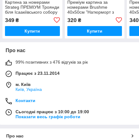
Картина за номерами
Преміум картина за
Прем
Strateg ПРЕМІУМ Троянди
номерами Brushme
ном
біля Ісаакіївського собору
40x50см "Натюрморт з
40x5
з лаком розміром 40х50
піонами" PBS29775
©Оле
349
320
340
₴
₴
см (GS1241)
Купити
Купити
Про нас
99% позитивних з 476 відгуків за рік
Працює з 23.11.2014
м. Київ
Київ, Україна
Контакти
Сьогодні працює з 10:00 до 19:00
Показати весь графік роботи
Про нас