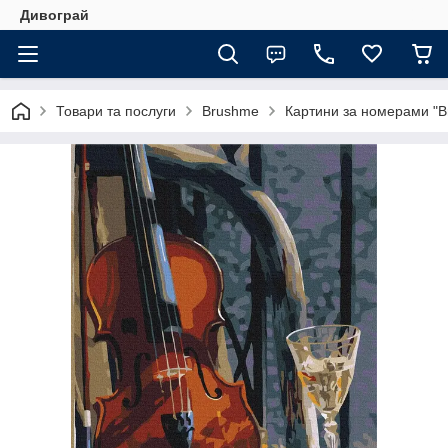
Дивограй
Товари та послуги
Brushme
Картини за номерами "