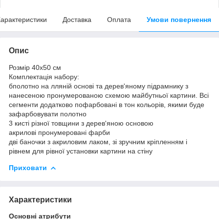
арактеристики
Доставка
Оплата
Умови повернення
Опис
Розмір 40x50 см
Комплектація набору:
бполотно на лляній основі та дерев'яному підрамнику з
нанесеною пронумерованою схемою майбутньої картини. Всі
сегменти додатково пофарбовані в тон кольорів, якими буде
зафарбовувати полотно
3 кисті різної товщини з дерев'яною основою
акрилові пронумеровані фарби
дві баночки з акриловим лаком, зі зручним кріпленням і
рівнем для рівної установки картини на стіну
Приховати
Характеристики
Основні атрибути