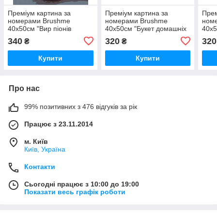
Преміум картина за
Преміум картина за
Прем
номерами Brushme
номерами Brushme
ном
40x50см "Вир піонів
40x50см "Букет домашніх
40x5
@Дар'я Михайлишина"
піонів" PBS52209
саду
340
320
320
₴
₴
PBS53219
Купити
Купити
Про нас
99% позитивних з 476 відгуків за рік
Працює з 23.11.2014
м. Київ
Київ, Україна
Контакти
Сьогодні працює з 10:00 до 19:00
Показати весь графік роботи