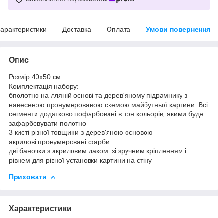
арактеристики
Доставка
Оплата
Умови повернення
Опис
Розмір 40x50 см
Комплектація набору:
бполотно на лляній основі та дерев'яному підрамнику з
нанесеною пронумерованою схемою майбутньої картини. Всі
сегменти додатково пофарбовані в тон кольорів, якими буде
зафарбовувати полотно
3 кисті різної товщини з дерев'яною основою
акрилові пронумеровані фарби
дві баночки з акриловим лаком, зі зручним кріпленням і
рівнем для рівної установки картини на стіну
Приховати
Характеристики