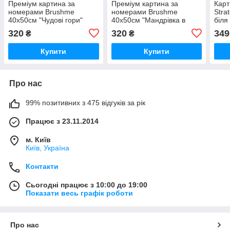
Преміум картина за
Преміум картина за
Карт
номерами Brushme
номерами Brushme
Stra
40x50см "Чудові гори"
40x50см "Мандрівка в
біля
PBS44473
гори" PBS31640
з ла
320
320
349
₴
₴
см (
Купити
Купити
Про нас
99% позитивних з 475 відгуків за рік
Працює з 23.11.2014
м. Київ
Київ, Україна
Контакти
Сьогодні працює з 10:00 до 19:00
Показати весь графік роботи
Про нас