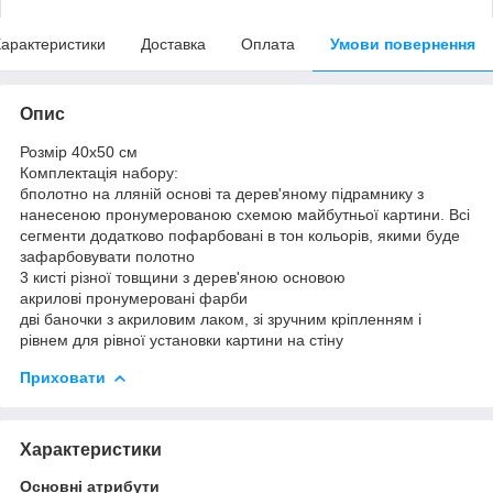
арактеристики
Доставка
Оплата
Умови повернення
Опис
Розмір 40x50 см
Комплектація набору:
бполотно на лляній основі та дерев'яному підрамнику з
нанесеною пронумерованою схемою майбутньої картини. Всі
сегменти додатково пофарбовані в тон кольорів, якими буде
зафарбовувати полотно
3 кисті різної товщини з дерев'яною основою
акрилові пронумеровані фарби
дві баночки з акриловим лаком, зі зручним кріпленням і
рівнем для рівної установки картини на стіну
Приховати
Характеристики
Основні атрибути