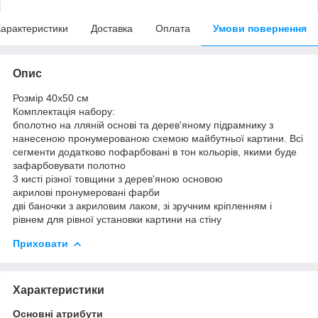
арактеристики
Доставка
Оплата
Умови повернення
Опис
Розмір 40x50 см
Комплектація набору:
бполотно на лляній основі та дерев'яному підрамнику з
нанесеною пронумерованою схемою майбутньої картини. Всі
сегменти додатково пофарбовані в тон кольорів, якими буде
зафарбовувати полотно
3 кисті різної товщини з дерев'яною основою
акрилові пронумеровані фарби
дві баночки з акриловим лаком, зі зручним кріпленням і
рівнем для рівної установки картини на стіну
Приховати
Характеристики
Основні атрибути