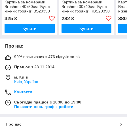
Картина за номерами
Картина за номерами
Карт
Brushme 40x50см "Букет
Brushme 30x40см "Букет
Brus
ніжних троянд" BS29390
ніжних троянд" RBS29390
ніжн
325
282
380
₴
₴
Купити
Купити
Про нас
99% позитивних з 476 відгуків за рік
Працює з 23.11.2014
м. Київ
Київ, Україна
Контакти
Сьогодні працює з 10:00 до 19:00
Показати весь графік роботи
Про нас