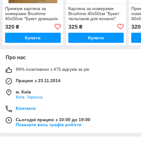
Преміум картина за
Картина за номерами
Прем
номерами Brushme
Brushme 40x50см "Букет
ном
40x50см "Букет домашніх
тюльпанів для коханої"
40x5
тюльпанів" PBS52656
BS51742
PBS
320
325
320
₴
₴
Купити
Купити
Про нас
99% позитивних з 475 відгуків за рік
Працює з 23.11.2014
м. Київ
Київ, Україна
Контакти
Сьогодні працює з 10:00 до 19:00
Показати весь графік роботи