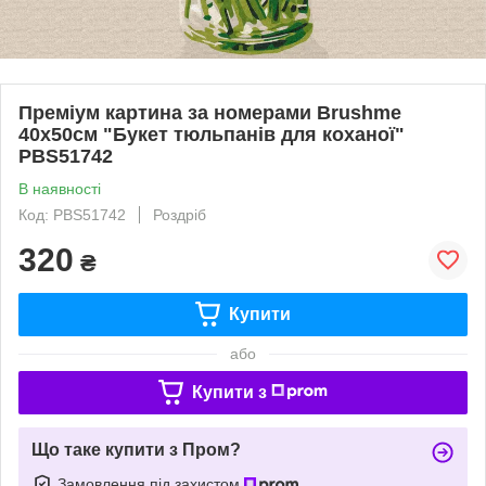
Преміум картина за номерами Brushme
40x50см "Букет тюльпанів для коханої"
PBS51742
В наявності
Код: PBS51742
Роздріб
320
₴
Купити
або
Купити з
Що таке купити з Пром?
Замовлення під захистом