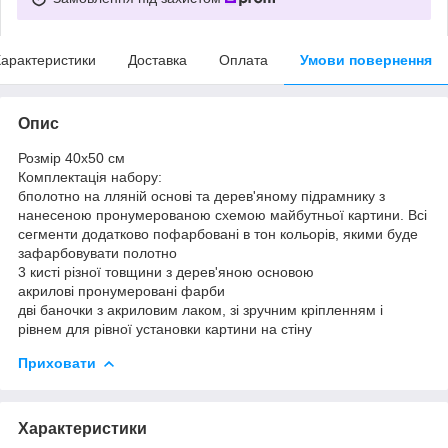
арактеристики
Доставка
Оплата
Умови повернення
Опис
Розмір 40x50 см
Комплектація набору:
бполотно на лляній основі та дерев'яному підрамнику з
нанесеною пронумерованою схемою майбутньої картини. Всі
сегменти додатково пофарбовані в тон кольорів, якими буде
зафарбовувати полотно
3 кисті різної товщини з дерев'яною основою
акрилові пронумеровані фарби
дві баночки з акриловим лаком, зі зручним кріпленням і
рівнем для рівної установки картини на стіну
Приховати
Характеристики