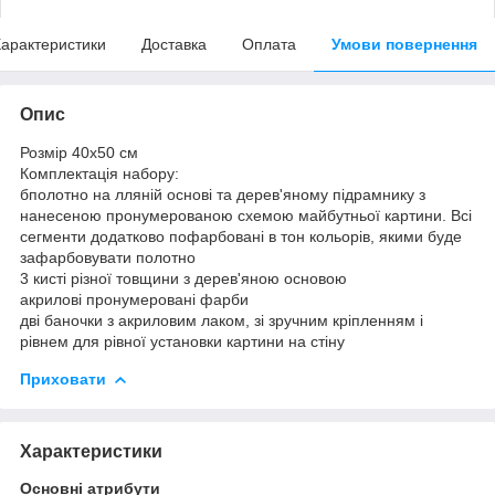
арактеристики
Доставка
Оплата
Умови повернення
Опис
Розмір 40x50 см
Комплектація набору:
бполотно на лляній основі та дерев'яному підрамнику з
нанесеною пронумерованою схемою майбутньої картини. Всі
сегменти додатково пофарбовані в тон кольорів, якими буде
зафарбовувати полотно
3 кисті різної товщини з дерев'яною основою
акрилові пронумеровані фарби
дві баночки з акриловим лаком, зі зручним кріпленням і
рівнем для рівної установки картини на стіну
Приховати
Характеристики
Основні атрибути