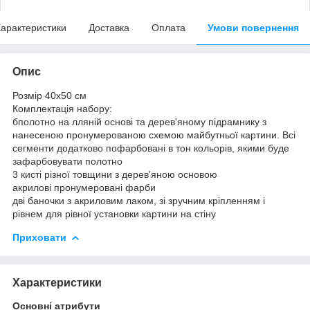
арактеристики
Доставка
Оплата
Умови повернення
Опис
Розмір 40x50 см
Комплектація набору:
бполотно на лляній основі та дерев'яному підрамнику з
нанесеною пронумерованою схемою майбутньої картини. Всі
сегменти додатково пофарбовані в тон кольорів, якими буде
зафарбовувати полотно
3 кисті різної товщини з дерев'яною основою
акрилові пронумеровані фарби
дві баночки з акриловим лаком, зі зручним кріпленням і
рівнем для рівної установки картини на стіну
Приховати
Характеристики
Основні атрибути