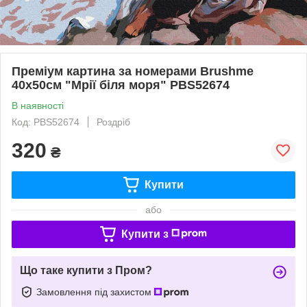
Преміум картина за номерами Brushme
40x50см "Мрії біля моря" PBS52674
В наявності
Код: PBS52674
Роздріб
320
₴
Купити
або
Купити з
Що таке купити з Пром?
Замовлення під захистом