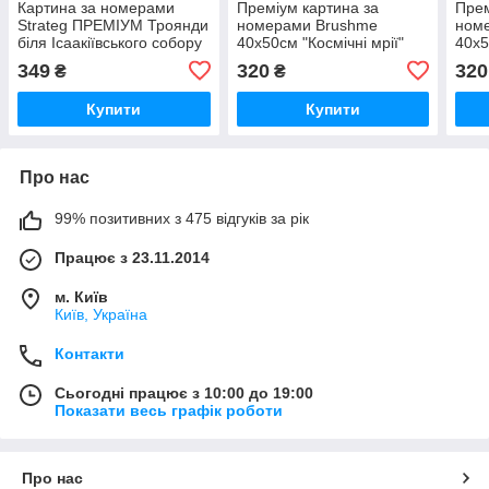
Картина за номерами
Преміум картина за
Прем
Strateg ПРЕМІУМ Троянди
номерами Brushme
ном
біля Ісаакіївського собору
40x50см "Космічні мрії"
40x5
з лаком розміром 40х50
PBS51500
мрії
349
320
320
₴
₴
см (GS1241)
Купити
Купити
Про нас
99% позитивних з 475 відгуків за рік
Працює з 23.11.2014
м. Київ
Київ, Україна
Контакти
Сьогодні працює з 10:00 до 19:00
Показати весь графік роботи
Про нас