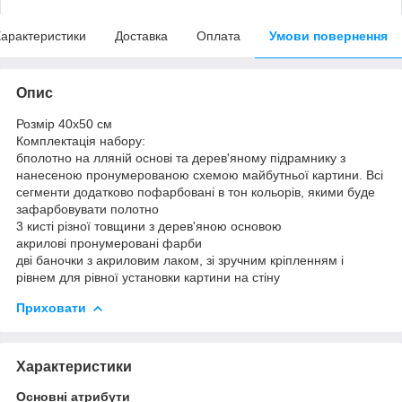
арактеристики
Доставка
Оплата
Умови повернення
Опис
Розмір 40x50 см
Комплектація набору:
бполотно на лляній основі та дерев'яному підрамнику з
нанесеною пронумерованою схемою майбутньої картини. Всі
сегменти додатково пофарбовані в тон кольорів, якими буде
зафарбовувати полотно
3 кисті різної товщини з дерев'яною основою
акрилові пронумеровані фарби
дві баночки з акриловим лаком, зі зручним кріпленням і
рівнем для рівної установки картини на стіну
Приховати
Характеристики
Основні атрибути