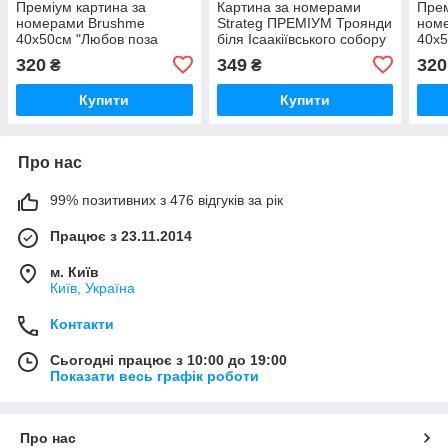
Преміум картина за
Картина за номерами
Прем
номерами Brushme
Strateg ПРЕМІУМ Троянди
ном
40x50см "Любов поза
біля Ісаакіївського собору
40x5
часом" PBS53891
з лаком розміром 40х50
люб
320
349
320
₴
₴
см (GS1241)
Купити
Купити
Про нас
99% позитивних з 476 відгуків за рік
Працює з 23.11.2014
м. Київ
Київ, Україна
Контакти
Сьогодні працює з 10:00 до 19:00
Показати весь графік роботи
Про нас