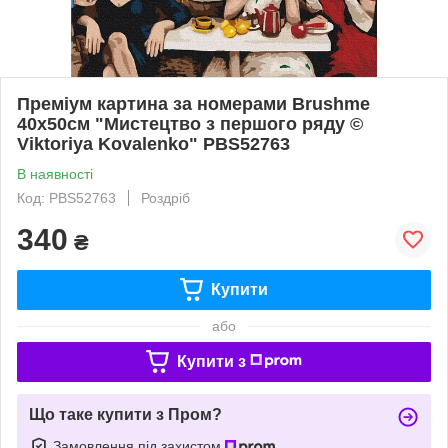
Преміум картина за номерами Brushme
40x50см "Мистецтво з першого ряду ©
Viktoriya Kovalenko" PBS52763
В наявності
Код: PBS52763
Роздріб
340
₴
Купити
або
Купити з
Що таке купити з Пром?
Замовлення під захистом