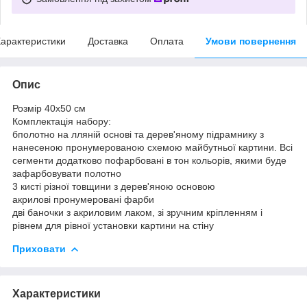
арактеристики
Доставка
Оплата
Умови повернення
Опис
Розмір 40x50 см
Комплектація набору:
бполотно на лляній основі та дерев'яному підрамнику з
нанесеною пронумерованою схемою майбутньої картини. Всі
сегменти додатково пофарбовані в тон кольорів, якими буде
зафарбовувати полотно
3 кисті різної товщини з дерев'яною основою
акрилові пронумеровані фарби
дві баночки з акриловим лаком, зі зручним кріпленням і
рівнем для рівної установки картини на стіну
Приховати
Характеристики