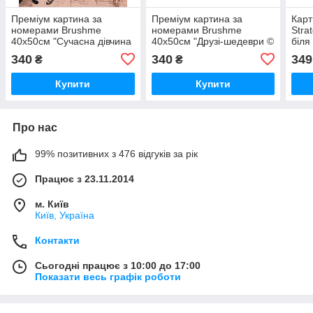
Преміум картина за
Преміум картина за
Карт
номерами Brushme
номерами Brushme
Stra
40x50см "Сучасна дівчина
40x50см "Друзі-шедеври ©
біля
з перловою сережкою ©
Viktoriya Kovalenko"
з ла
340
340
349
₴
₴
Viktoriya Kovalenko"
PBS52761
см (
PBS52762
Купити
Купити
Про нас
99% позитивних з 476 відгуків за рік
Працює з 23.11.2014
м. Київ
Київ, Україна
Контакти
Сьогодні працює з 10:00 до 17:00
Показати весь графік роботи