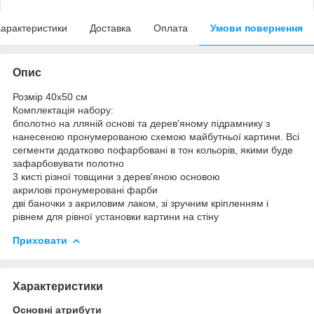
арактеристики
Доставка
Оплата
Умови повернення
Опис
Розмір 40x50 см
Комплектація набору:
бполотно на лляній основі та дерев'яному підрамнику з
нанесеною пронумерованою схемою майбутньої картини. Всі
сегменти додатково пофарбовані в тон кольорів, якими буде
зафарбовувати полотно
3 кисті різної товщини з дерев'яною основою
акрилові пронумеровані фарби
дві баночки з акриловим лаком, зі зручним кріпленням і
рівнем для рівної установки картини на стіну
Приховати
Характеристики
Основні атрибути