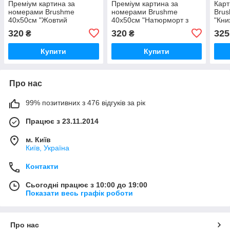
Преміум картина за
Преміум картина за
Карт
номерами Brushme
номерами Brushme
Bru
40x50см "Жовтий
40x50см "Натюрморт з
"Кни
натюрморт" PBS51402
піонами" PBS29775
BS5
320
320
325
₴
₴
Купити
Купити
Про нас
99% позитивних з 476 відгуків за рік
Працює з 23.11.2014
м. Київ
Київ, Україна
Контакти
Сьогодні працює з 10:00 до 19:00
Показати весь графік роботи
Про нас