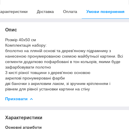
арактеристики
Доставка
Оплата
Умови повернення
Опис
Розмір 40x50 см
Комплектація набору:
бполотно на лляній основі та дерев'яному підрамнику з
нанесеною пронумерованою схемою майбутньої картини. Всі
сегменти додатково пофарбовані в тон кольорів, якими буде
зафарбовувати полотно
3 кисті різної товщини з дерев'яною основою
акрилові пронумеровані фарби
дві баночки з акриловим лаком, зі зручним кріпленням і
рівнем для рівної установки картини на стіну
Приховати
Характеристики
Основні атрибути