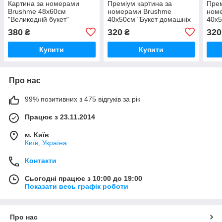
Картина за номерами
Преміум картина за
Прем
Brushme 48x60см
номерами Brushme
ном
"Великодній букет"
40x50см "Букет домашніх
40x5
BS53106L
піонів" PBS52209
PBS
380
320
320
₴
₴
Купити
Купити
Про нас
99% позитивних з 475 відгуків за рік
Працює з 23.11.2014
м. Київ
Київ, Україна
Контакти
Сьогодні працює з 10:00 до 19:00
Показати весь графік роботи
Про нас