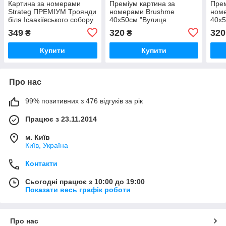
Картина за номерами
Преміум картина за
Прем
Strateg ПРЕМІУМ Троянди
номерами Brushme
ном
біля Ісаакіївського собору
40x50см "Вулиця
40x5
з лаком розміром 40х50
Санторіні" PBS27704
PBS
349
320
320
₴
₴
см (GS1241)
Купити
Купити
Про нас
99% позитивних з 476 відгуків за рік
Працює з 23.11.2014
м. Київ
Київ, Україна
Контакти
Сьогодні працює з 10:00 до 19:00
Показати весь графік роботи
Про нас