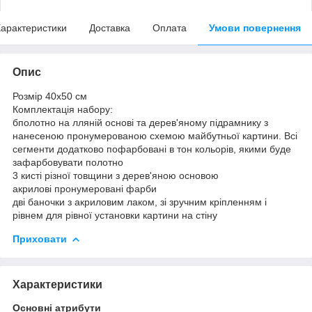
арактеристики
Доставка
Оплата
Умови повернення
Опис
Розмір 40x50 см
Комплектація набору:
бполотно на лляній основі та дерев'яному підрамнику з
нанесеною пронумерованою схемою майбутньої картини. Всі
сегменти додатково пофарбовані в тон кольорів, якими буде
зафарбовувати полотно
3 кисті різної товщини з дерев'яною основою
акрилові пронумеровані фарби
дві баночки з акриловим лаком, зі зручним кріпленням і
рівнем для рівної установки картини на стіну
Приховати
Характеристики
Основні атрибути