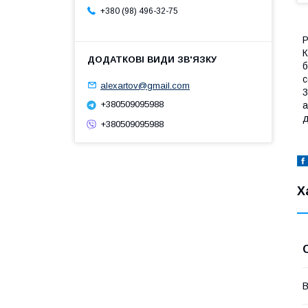
+380 (98) 496-32-75
Р
К
б
с
alexartov@gmail.com
3
+380509095988
а
д
+380509095988
Х
В