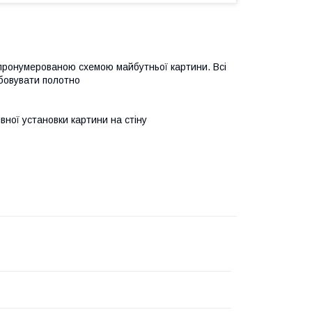
 пронумерованою схемою майбутньої картини. Всі
бовувати полотно
івної установки картини на стіну