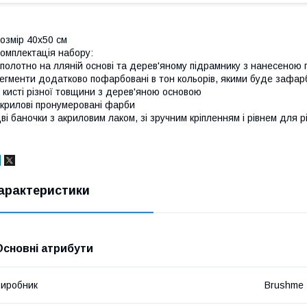
озмір 40x50 см
омплектація набору:
полотно на лляній основі та дерев'яному підрамнику з нанесеною
егменти додатково пофарбовані в тон кольорів, якими буде зафар
 кисті різної товщини з дерев'яною основою
крилові пронумеровані фарби
ві баночки з акриловим лаком, зі зручним кріпленням і рівнем для р
арактеристики
Основні атрибути
иробник
Brushme