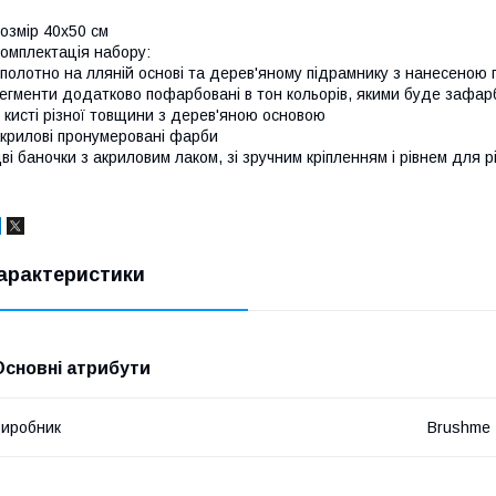
озмір 40x50 см
омплектація набору:
полотно на лляній основі та дерев'яному підрамнику з нанесеною
егменти додатково пофарбовані в тон кольорів, якими буде зафар
 кисті різної товщини з дерев'яною основою
крилові пронумеровані фарби
ві баночки з акриловим лаком, зі зручним кріпленням і рівнем для р
арактеристики
Основні атрибути
иробник
Brushme