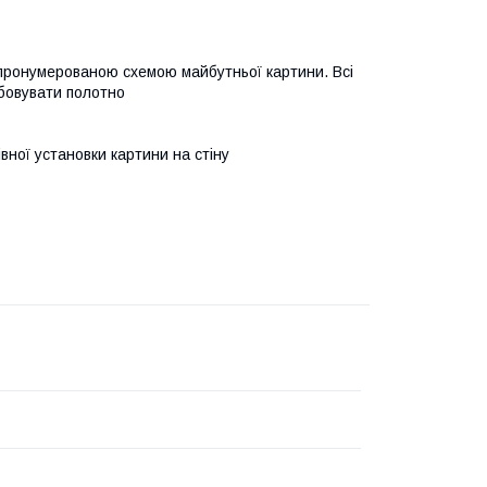
 пронумерованою схемою майбутньої картини. Всі
бовувати полотно
івної установки картини на стіну