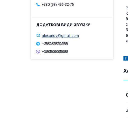
+380 (98) 496-32-75
Р
К
б
с
3
а
alexartov@gmail.com
д
+380509095988
+380509095988
Х
В