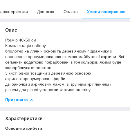
арактеристики
Доставка
Оплата
Умови повернення
Опис
Розмір 40x50 см
Комплектація набору:
бполотно на лляній основі та дерев'яному підрамнику з
нанесеною пронумерованою схемою майбутньої картини. Всі
сегменти додатково пофарбовані в тон кольорів, якими буде
зафарбовувати полотно
3 кисті різної товщини з дерев'яною основою
акрилові пронумеровані фарби
дві баночки з акриловим лаком, зі зручним кріпленням і
рівнем для рівної установки картини на стіну
Приховати
Характеристики
Основні атрибути