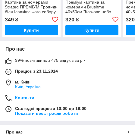
Картина за номерами
Преміум картина за
Прем
Strateg ПРЕМІУМ Троянди
номерами Brushme
ном
біля Ісаакіївського собору
40x50см "Казкове небо
40x5
з лаком розміром 40х50
Кракова" PBS54540
PBS
349
320
320
₴
₴
см (GS1241)
Купити
Купити
Про нас
99% позитивних з 475 відгуків за рік
Працює з 23.11.2014
м. Київ
Київ, Україна
Контакти
Сьогодні працює з 10:00 до 19:00
Показати весь графік роботи
Про нас