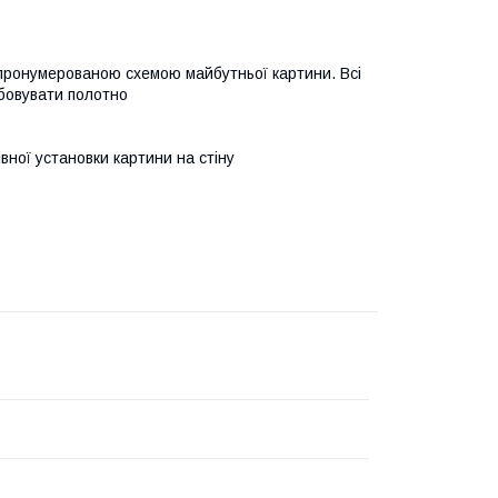
 пронумерованою схемою майбутньої картини. Всі
бовувати полотно
івної установки картини на стіну