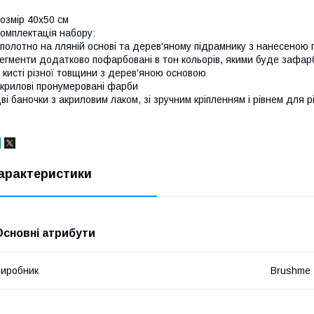
озмір 40x50 см
омплектація набору:
полотно на лляній основі та дерев'яному підрамнику з нанесеною
егменти додатково пофарбовані в тон кольорів, якими буде зафар
 кисті різної товщини з дерев'яною основою
крилові пронумеровані фарби
ві баночки з акриловим лаком, зі зручним кріпленням і рівнем для р
арактеристики
Основні атрибути
иробник
Brushme