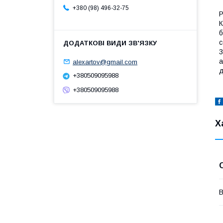
+380 (98) 496-32-75
Р
К
б
с
3
а
alexartov@gmail.com
д
+380509095988
+380509095988
Х
В