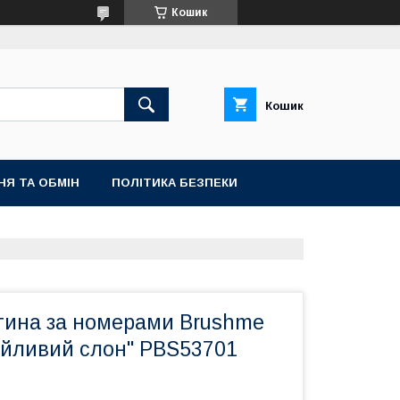
Кошик
Кошик
НЯ ТА ОБМІН
ПОЛІТИКА БЕЗПЕКИ
тина за номерами Brushme
ійливий слон" PBS53701