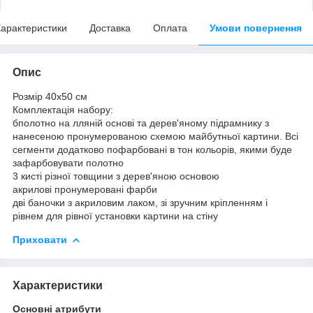
арактеристики
Доставка
Оплата
Умови повернення
Опис
Розмір 40x50 см
Комплектація набору:
бполотно на лляній основі та дерев'яному підрамнику з
нанесеною пронумерованою схемою майбутньої картини. Всі
сегменти додатково пофарбовані в тон кольорів, якими буде
зафарбовувати полотно
3 кисті різної товщини з дерев'яною основою
акрилові пронумеровані фарби
дві баночки з акриловим лаком, зі зручним кріпленням і
рівнем для рівної установки картини на стіну
Приховати
Характеристики
Основні атрибути