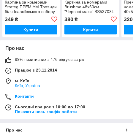
Картина за номерами
Картина за номерами
Прем
Strateg ПРЕМІУМ Троянди
Brushme 48x60см
ном
біля Ісаакіївського собору
"Червоні маки" BS53703L
40x5
з лаком розміром 40х50
мак
349
380
320
₴
₴
см (GS1241)
Купити
Купити
Про нас
99% позитивних з 476 відгуків за рік
Працює з 23.11.2014
м. Київ
Київ, Україна
Контакти
Сьогодні працює з 10:00 до 17:00
Показати весь графік роботи
Про нас