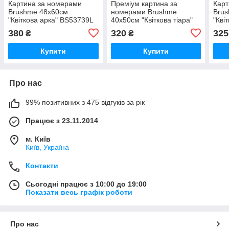
Картина за номерами
Преміум картина за
Карт
Brushme 48x60см
номерами Brushme
Bru
"Квіткова арка" BS53739L
40x50см "Квіткова тіара"
"Кві
PBS36695
380
320
325
₴
₴
Купити
Купити
Про нас
99% позитивних з 475 відгуків за рік
Працює з 23.11.2014
м. Київ
Київ, Україна
Контакти
Сьогодні працює з 10:00 до 19:00
Показати весь графік роботи
Про нас