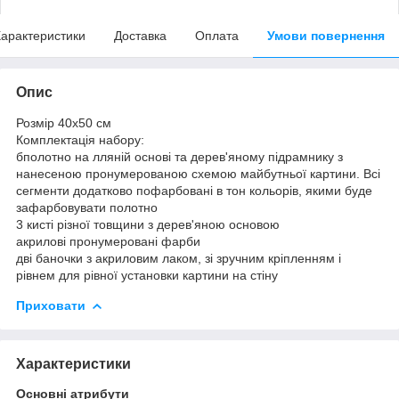
арактеристики
Доставка
Оплата
Умови повернення
Опис
Розмір 40x50 см
Комплектація набору:
бполотно на лляній основі та дерев'яному підрамнику з
нанесеною пронумерованою схемою майбутньої картини. Всі
сегменти додатково пофарбовані в тон кольорів, якими буде
зафарбовувати полотно
3 кисті різної товщини з дерев'яною основою
акрилові пронумеровані фарби
дві баночки з акриловим лаком, зі зручним кріпленням і
рівнем для рівної установки картини на стіну
Приховати
Характеристики
Основні атрибути