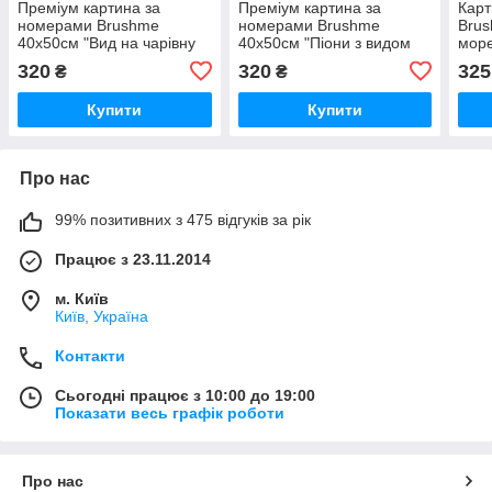
Преміум картина за
Преміум картина за
Карт
номерами Brushme
номерами Brushme
Brus
40x50см "Вид на чарівну
40x50см "Піони з видом
мор
Прагу" PBS51647
на Париж" PBS53781
320
320
325
₴
₴
Купити
Купити
Про нас
99% позитивних з 475 відгуків за рік
Працює з 23.11.2014
м. Київ
Київ, Україна
Контакти
Сьогодні працює з 10:00 до 19:00
Показати весь графік роботи
Про нас