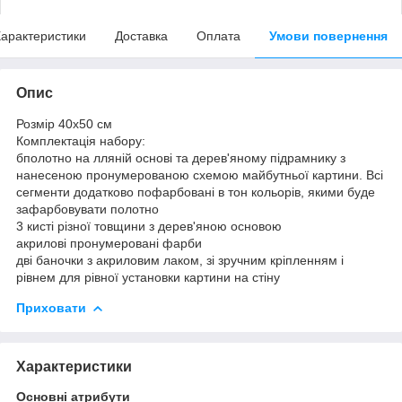
арактеристики
Доставка
Оплата
Умови повернення
Опис
Розмір 40x50 см
Комплектація набору:
бполотно на лляній основі та дерев'яному підрамнику з
нанесеною пронумерованою схемою майбутньої картини. Всі
сегменти додатково пофарбовані в тон кольорів, якими буде
зафарбовувати полотно
3 кисті різної товщини з дерев'яною основою
акрилові пронумеровані фарби
дві баночки з акриловим лаком, зі зручним кріпленням і
рівнем для рівної установки картини на стіну
Приховати
Характеристики
Основні атрибути