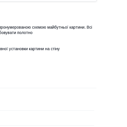
 пронумерованою схемою майбутньої картини. Всі
бовувати полотно
івної установки картини на стіну