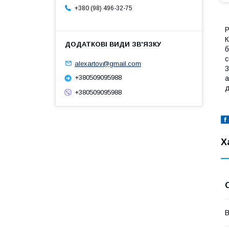
+380 (98) 496-32-75
Р
К
б
с
alexartov@gmail.com
3
+380509095988
а
д
+380509095988
Х
В