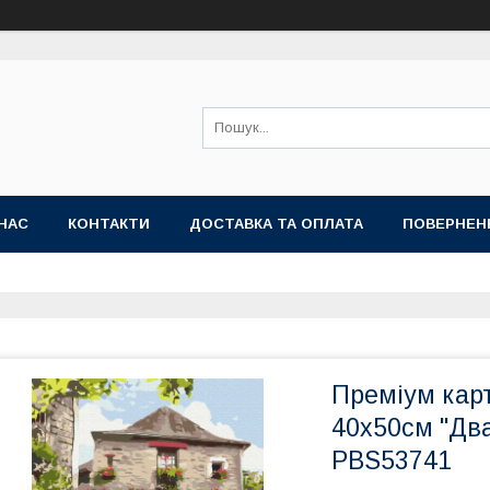
НАС
КОНТАКТИ
ДОСТАВКА ТА ОПЛАТА
ПОВЕРНЕН
Преміум кар
40x50см "Два
PBS53741