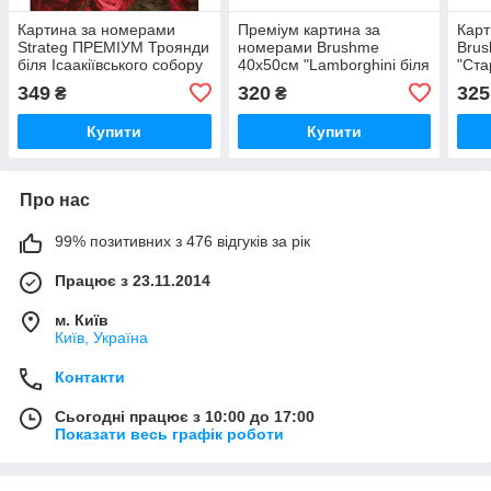
Картина за номерами
Преміум картина за
Карт
Strateg ПРЕМІУМ Троянди
номерами Brushme
Bru
біля Ісаакіївського собору
40x50см "Lamborghini біля
"Ста
з лаком розміром 40х50
замку" PBS28723
моря
349
320
325
₴
₴
см (GS1241)
Купити
Купити
Про нас
99% позитивних з 476 відгуків за рік
Працює з 23.11.2014
м. Київ
Київ, Україна
Контакти
Сьогодні працює з 10:00 до 17:00
Показати весь графік роботи