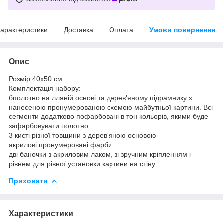
арактеристики
Доставка
Оплата
Умови повернення
Опис
Розмір 40x50 см
Комплектація набору:
бполотно на лляній основі та дерев'яному підрамнику з
нанесеною пронумерованою схемою майбутньої картини. Всі
сегменти додатково пофарбовані в тон кольорів, якими буде
зафарбовувати полотно
3 кисті різної товщини з дерев'яною основою
акрилові пронумеровані фарби
дві баночки з акриловим лаком, зі зручним кріпленням і
рівнем для рівної установки картини на стіну
Приховати
Характеристики