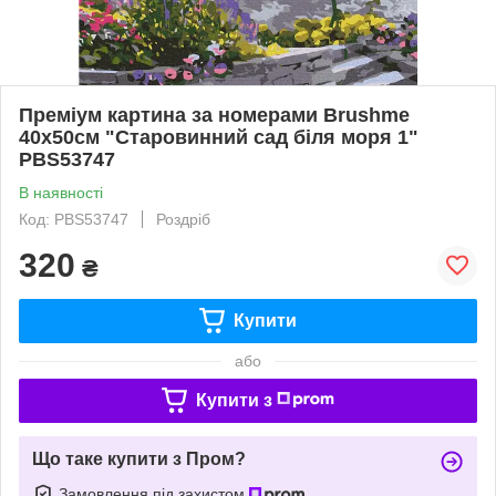
Преміум картина за номерами Brushme
40x50см "Старовинний сад біля моря 1"
PBS53747
В наявності
Код: PBS53747
Роздріб
320
₴
Купити
або
Купити з
Що таке купити з Пром?
Замовлення під захистом