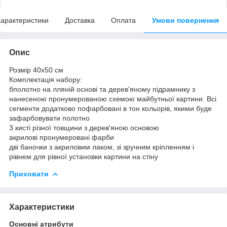
арактеристики
Доставка
Оплата
Умови повернення
Опис
Розмір 40x50 см
Комплектація набору:
бполотно на лляній основі та дерев'яному підрамнику з
нанесеною пронумерованою схемою майбутньої картини. Всі
сегменти додатково пофарбовані в тон кольорів, якими буде
зафарбовувати полотно
3 кисті різної товщини з дерев'яною основою
акрилові пронумеровані фарби
дві баночки з акриловим лаком, зі зручним кріпленням і
рівнем для рівної установки картини на стіну
Приховати
Характеристики
Основні атрибути