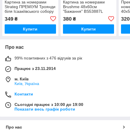
Картина за номерами
Картина за номерами
Прем
Strateg ПРЕМІУМ Троянди
Brushme 48x60см
ном
біля Ісаакіївського собору
"Бажання" BS53887L
40x5
з лаком розміром 40х50
замк
349
380
320
₴
₴
см (GS1241)
Купити
Купити
Про нас
99% позитивних з 476 відгуків за рік
Працює з 23.11.2014
м. Київ
Київ, Україна
Контакти
Сьогодні працює з 10:00 до 19:00
Показати весь графік роботи
Про нас