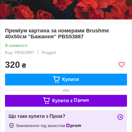
Преміум картина за номерами Brushme
40x50см "Бажання" PBS53887
В наявності
Код: PBS53887
Роздріб
320
₴
Купити
або
Купити з
Що таке купити з Пром?
Замовлення під захистом