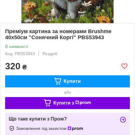
Преміум картина за номерами Brushme
40x50см "Сонячний Коргі" PBS53943
В наявності
Код: PBS53943
Роздріб
320
₴
Купити
або
Купити з
Що таке купити з Пром?
Замовлення під захистом