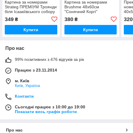
Картина за номерами
Картина за номерами
Прем
Strateg ПРЕМІУМ Троянди
Brushme 48x60см
ном
біля Ісаакіївського собору
"Сонячний Коргі"
40x5
з лаком розміром 40х50
BS53943L
PBS
349
380
320
₴
₴
см (GS1241)
Купити
Купити
Про нас
99% позитивних з 476 відгуків за рік
Працює з 23.11.2014
м. Київ
Київ, Україна
Контакти
Сьогодні працює з 10:00 до 19:00
Показати весь графік роботи
Про нас