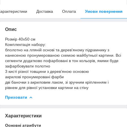
арактеристики
Доставка
Оплата
Умови повернення
Опис
Розмір 40x50 см
Комплектація набору:
бполотно на лляній основі та дерев'яному підрамнику з
нанесеною пронумерованою схемою майбутньої картини. Всі
сегменти додатково пофарбовані в тон кольорів, якими буде
зафарбовувати полотно
3 кисті різної товщини з дерев'яною основою
акрилові пронумеровані фарби
дві баночки з акриловим лаком, зі зручним кріпленням і
рівнем для рівної установки картини на стіну
Приховати
Характеристики
Основні атрибути