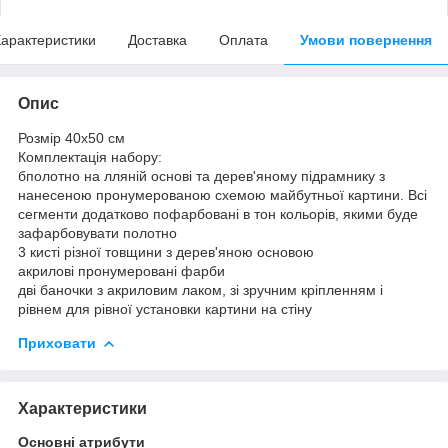
арактеристики
Доставка
Оплата
Умови повернення
Опис
Розмір 40x50 см
Комплектація набору:
бполотно на лляній основі та дерев'яному підрамнику з
нанесеною пронумерованою схемою майбутньої картини. Всі
сегменти додатково пофарбовані в тон кольорів, якими буде
зафарбовувати полотно
3 кисті різної товщини з дерев'яною основою
акрилові пронумеровані фарби
дві баночки з акриловим лаком, зі зручним кріпленням і
рівнем для рівної установки картини на стіну
Приховати
Характеристики
Основні атрибути