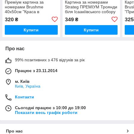
Преміум картина за
Картина за номерами
Карт
номерами Brushme
Strateg ПРЕМІУМ Троянди
Bru
40x50см "Краса в
біля Ісаакіївського собору
"При
деталях" PBS51855
з лаком розміром 40х50
BS5
320
349
325
₴
₴
см (GS1241)
Купити
Купити
Про нас
99% позитивних з 476 відгуків за рік
Працює з 23.11.2014
м. Київ
Київ, Україна
Контакти
Сьогодні працює з 10:00 до 19:00
Показати весь графік роботи
Про нас