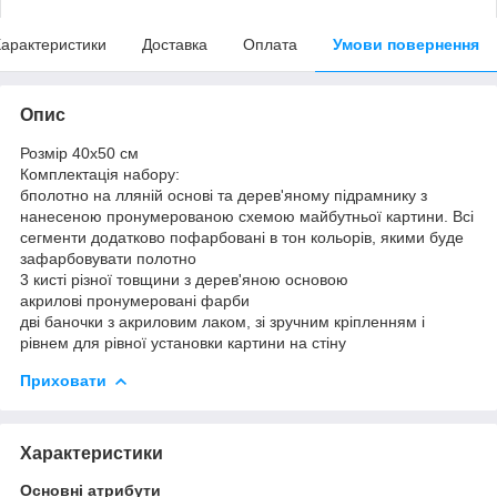
арактеристики
Доставка
Оплата
Умови повернення
Опис
Розмір 40x50 см
Комплектація набору:
бполотно на лляній основі та дерев'яному підрамнику з
нанесеною пронумерованою схемою майбутньої картини. Всі
сегменти додатково пофарбовані в тон кольорів, якими буде
зафарбовувати полотно
3 кисті різної товщини з дерев'яною основою
акрилові пронумеровані фарби
дві баночки з акриловим лаком, зі зручним кріпленням і
рівнем для рівної установки картини на стіну
Приховати
Характеристики
Основні атрибути