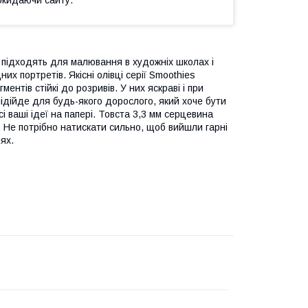
 - підходять для малювання в художніх школах і
их портретів. Якісні олівці серії Smoothies
ентів стійкі до розривів. У них яскраві і при
підійде для будь-якого дорослого, який хоче бути
і ваші ідеї на папері. Товста 3,3 мм серцевина
 Не потрібно натискати сильно, щоб вийшли гарні
ях.