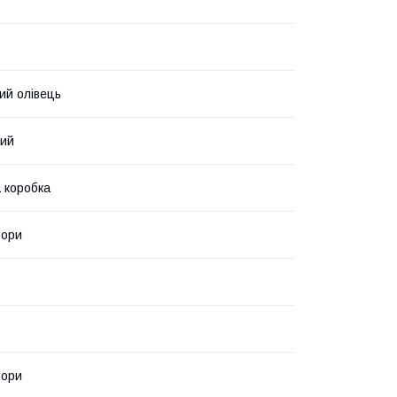
ий олівець
вий
 коробка
ьори
ьори