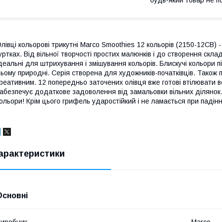
лівці кольорові трикутні Marco Smoothies 12 кольорів (2150-12CB)
уртках. Від вільної творчості простих малюнків і до створення складн
деальні для штрихування і змішування кольорів. Блискучі кольори пігм
ьому природні. Серія створена для художників-початківців. Також 
реативним. 12 попередньо заточених олівця вже готові втілювати вс
абезпечує додаткове задоволення від замальовки вільних ділянок.
ольори! Крім цього грифель ударостійкий і не ламається при падінн
арактеристики
Основні
иробник
Marco