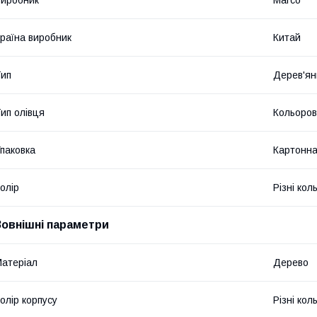
раїна виробник
Китай
ип
Дерев'ян
ип олівця
Кольоро
паковка
Картонна
олір
Різні кол
Зовнішні параметри
атеріал
Дерево
олір корпусу
Різні кол