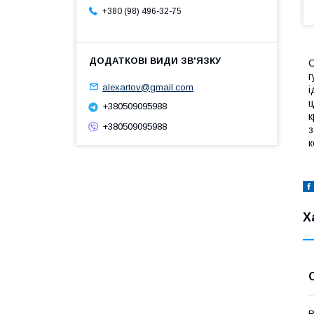
+380 (98) 496-32-75
О
г
alexartov@gmail.com
і
ц
+380509095988
к
+380509095988
з
к
Х
В