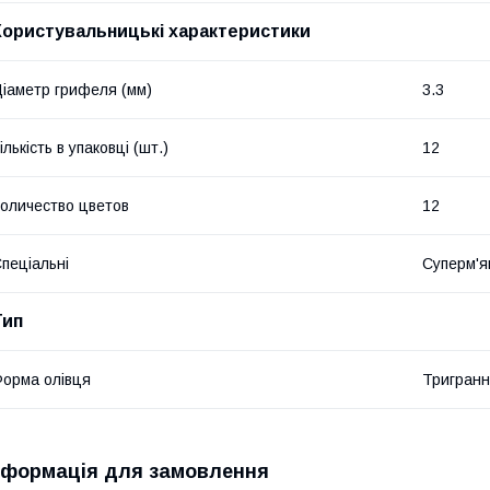
Користувальницькі характеристики
іаметр грифеля (мм)
3.3
ількість в упаковці (шт.)
12
оличество цветов
12
пеціальні
Суперм'я
Тип
орма олівця
Тригран
нформація для замовлення