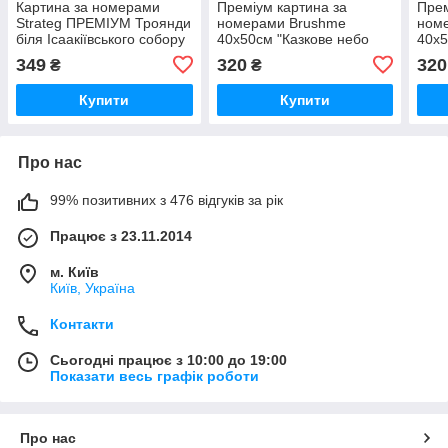
Картина за номерами
Преміум картина за
Прем
Strateg ПРЕМІУМ Троянди
номерами Brushme
ном
біля Ісаакіївського собору
40x50см "Казкове небо
40x5
з лаком розміром 40х50
Кракова" PBS54540
наук
349
320
320
₴
₴
см (GS1241)
PBS
Купити
Купити
Про нас
99% позитивних з 476 відгуків за рік
Працює з 23.11.2014
м. Київ
Київ, Україна
Контакти
Сьогодні працює з 10:00 до 19:00
Показати весь графік роботи
Про нас