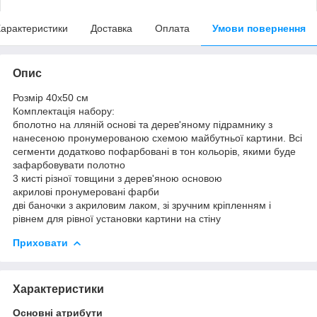
арактеристики
Доставка
Оплата
Умови повернення
Опис
Розмір 40x50 см
Комплектація набору:
бполотно на лляній основі та дерев'яному підрамнику з
нанесеною пронумерованою схемою майбутньої картини. Всі
сегменти додатково пофарбовані в тон кольорів, якими буде
зафарбовувати полотно
3 кисті різної товщини з дерев'яною основою
акрилові пронумеровані фарби
дві баночки з акриловим лаком, зі зручним кріпленням і
рівнем для рівної установки картини на стіну
Приховати
Характеристики
Основні атрибути